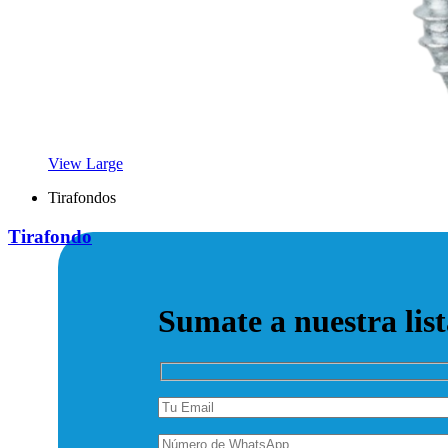
View Large
Tirafondos
Tirafondo
Sumate a nuestra lis