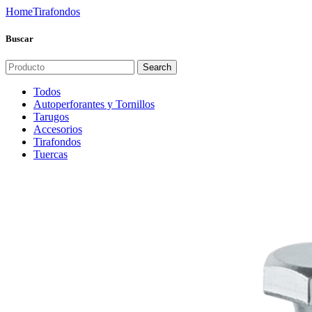
Home
Tirafondos
Buscar
Search
Todos
Autoperforantes y Tornillos
Tarugos
Accesorios
Tirafondos
Tuercas