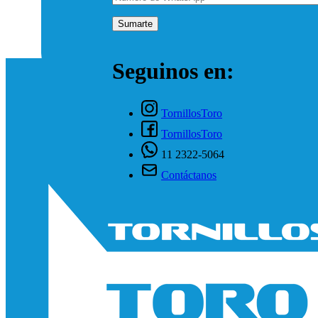
Seguinos en:
TornillosToro
TornillosToro
11 2322-5064
Contáctanos