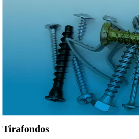
0
items
$
0.00
Tirafondos