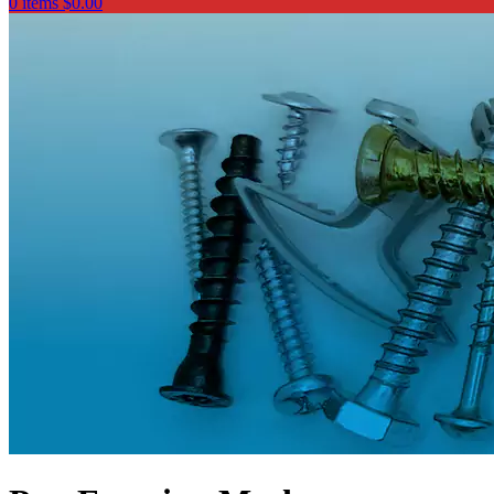
0
items
$
0.00